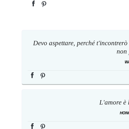
Devo aspettare, perché t'incontrer
non 
W
L'amore è l
HON