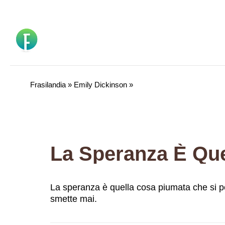
Vai
al
contenuto
Frasilandia
»
Emily Dickinson
»
La speranza è quella cosa piumata che si p
smette mai.