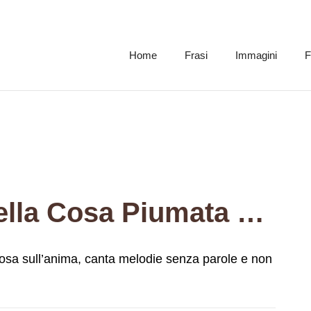
Home
Frasi
Immagini
F
La Speranza È Quella Cosa Piumata Che Si Posa Sull’anima, Canta Melodie Senza Parole E Non Smette Mai.
osa sull’anima, canta melodie senza parole e non