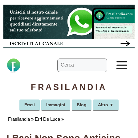
Vai
al
contenuto
Ricerca
M
per:
FRASILANDIA
Frasi
Immagini
Blog
Altro ▼
Frasilandia
»
Erri De Luca
»