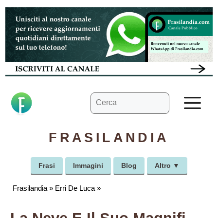
Vai
al
contenuto
Ricerca
M
per:
FRASILANDIA
Frasi
Immagini
Blog
Altro ▼
Frasilandia
»
Erri De Luca
»