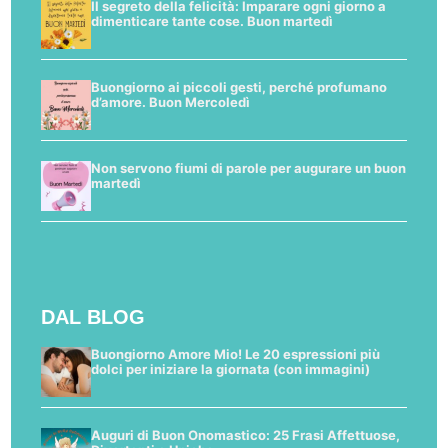
Il segreto della felicità: Imparare ogni giorno a
dimenticare tante cose. Buon martedì
Buongiorno ai piccoli gesti, perché profumano
d’amore. Buon Mercoledì
Non servono fiumi di parole per augurare un buon
martedì
DAL BLOG
Buongiorno Amore Mio! Le 20 espressioni più
dolci per iniziare la giornata (con immagini)
Auguri di Buon Onomastico: 25 Frasi Affettuose,