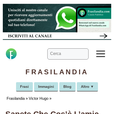
Vai
al
contenuto
Ricerca
M
per:
FRASILANDIA
Frasi
Immagini
Blog
Altro ▼
Frasilandia
»
Victor Hugo
»