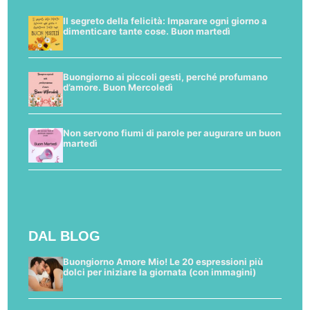
Il segreto della felicità: Imparare ogni giorno a
dimenticare tante cose. Buon martedì
Buongiorno ai piccoli gesti, perché profumano
d’amore. Buon Mercoledì
Non servono fiumi di parole per augurare un buon
martedì
DAL BLOG
Buongiorno Amore Mio! Le 20 espressioni più
dolci per iniziare la giornata (con immagini)