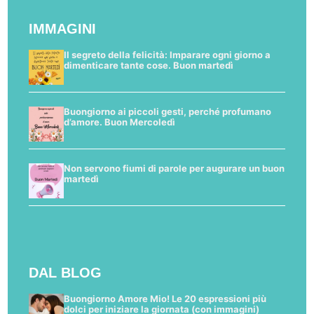
IMMAGINI
Il segreto della felicità: Imparare ogni giorno a
dimenticare tante cose. Buon martedì
Buongiorno ai piccoli gesti, perché profumano
d’amore. Buon Mercoledì
Non servono fiumi di parole per augurare un buon
martedì
DAL BLOG
Buongiorno Amore Mio! Le 20 espressioni più
dolci per iniziare la giornata (con immagini)