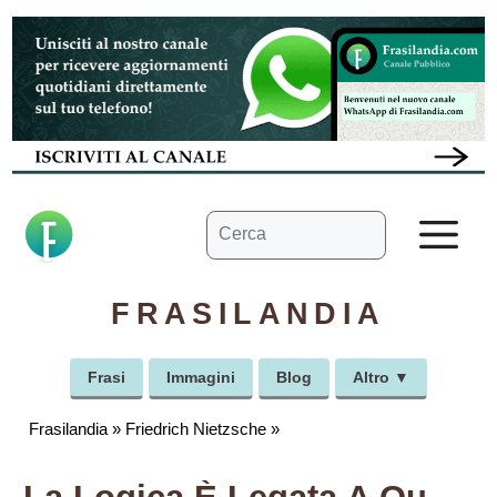
Vai
al
contenuto
Ricerca
M
per:
FRASILANDIA
Frasi
Immagini
Blog
Altro ▼
Frasilandia
»
Friedrich Nietzsche
»