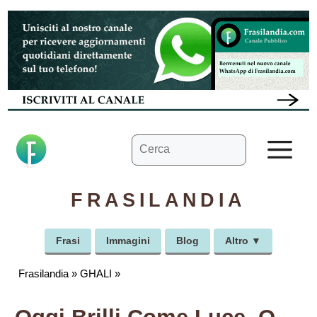
Vai
al
contenuto
Ricerca
M
per:
FRASILANDIA
Frasi
Immagini
Blog
Altro ▼
Frasilandia
»
GHALI
»