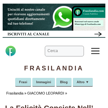
Vai
al
contenuto
Ricerca
M
per:
FRASILANDIA
Frasi
Immagini
Blog
Altro ▼
Frasilandia
»
GIACOMO LEOPARDI
»