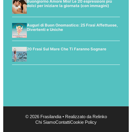
Buongiorno Amore Mio! Le 20 espressioni più
dolci per iniziare la giornata (con immagini)
Auguri di Buon Onomastico: 25 Frasi Affettuose,
Divertenti e Uniche
20 Frasi Sul Mare Che Ti Faranno Sognare
© 2026 Frasilandia • Realizzato da Relinko
Chi Siamo
Contatti
Cookie Policy