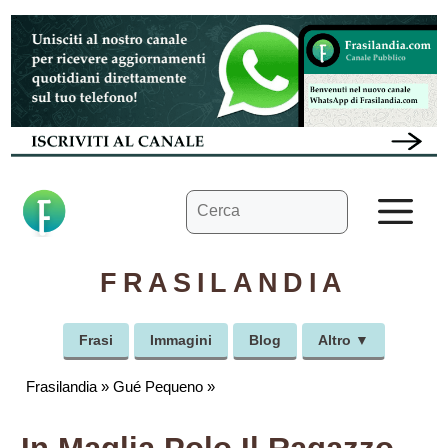
Vai
al
contenuto
Ricerca
M
per:
FRASILANDIA
Frasi
Immagini
Blog
Altro ▼
Frasilandia
»
Gué Pequeno
»