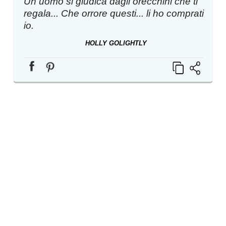
Un uomo si giudica dagli orecchini che ti
regala... Che orrore questi... li ho comprati
io.
HOLLY GOLIGHTLY