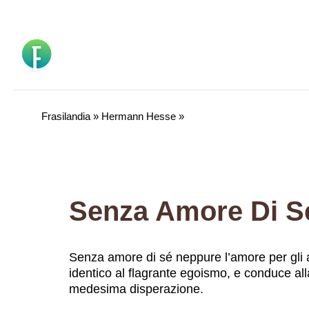
Vai
al
contenuto
Frasilandia
»
Hermann Hesse
»
Senza amore di sé neppure l’amore per gli al
identico al flagrante egoismo, e conduce al
medesima disperazione.