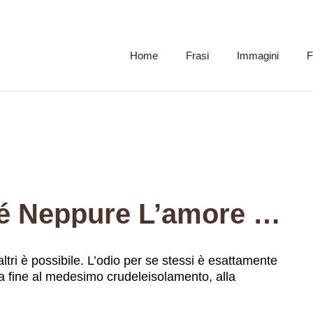
Home
Frasi
Immagini
F
Senza Amore Di Sé Neppure L’amore Per Gli Altri È Possibile. L’odio Per Se Stessi È Esattamente Identico Al Flagrante Egoismo, E Conduce Alla Fine Al Medesimo Crudeleisolamento, Alla Medesima Disperazione.
tri è possibile. L’odio per se stessi è esattamente
la fine al medesimo crudeleisolamento, alla