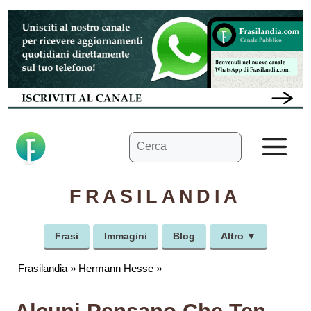
Vai
al
contenuto
Ricerca
M
per:
FRASILANDIA
Frasi
Immagini
Blog
Altro ▼
Frasilandia
»
Hermann Hesse
»