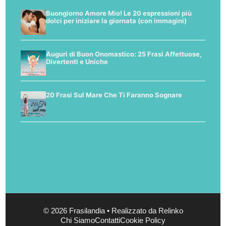
Buongiorno Amore Mio! Le 20 espressioni più
dolci per iniziare la giornata (con immagini)
Auguri di Buon Onomastico: 25 Frasi Affettuose,
Divertenti e Uniche
20 Frasi Sul Mare Che Ti Faranno Sognare
© 2026 Frasilandia • Realizzato da Relinko
Chi Siamo
Contatti
Cookie Policy