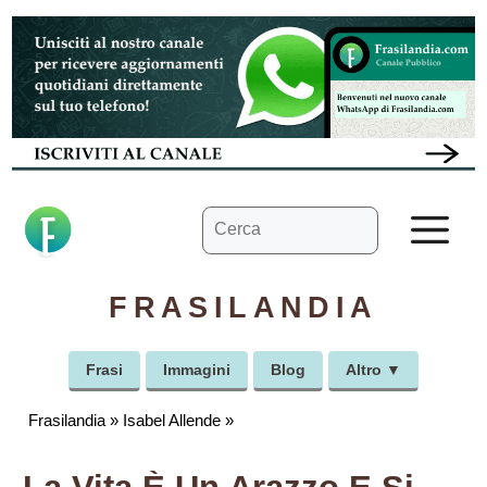
Vai
al
contenuto
Ricerca
M
per:
FRASILANDIA
Frasi
Immagini
Blog
Altro ▼
Frasilandia
»
Isabel Allende
»