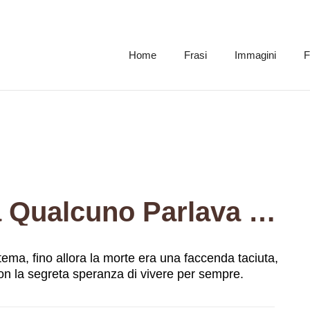
Home
Frasi
Immagini
F
Per La Prima Volta Qualcuno Parlava Di Quel Tema, Fino Allora La Morte Era Una Faccenda Taciuta, Si Scommetteva Sull’immortalità, Ciascuno Con La Segreta Speranza Di Vivere Per Sempre.
tema, fino allora la morte era una faccenda taciuta,
on la segreta speranza di vivere per sempre.