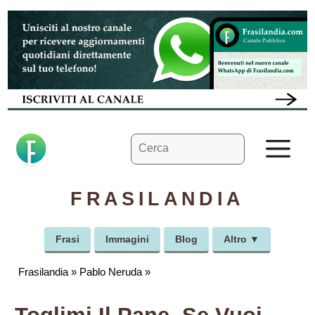
Vai
al
contenuto
Ricerca
M
per:
FRASILANDIA
Frasi
Immagini
Blog
Altro ▼
Frasilandia
»
Pablo Neruda
»