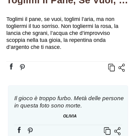
Toglimi Il Pane, Se Vuoi, Toglimi L’aria, Ma Non Togliermi Il Tuo Sorriso. Non Togliermi La Rosa, La Lancia Che Sgrani, L’acqua Che D’improvviso Scoppia Nella Tua Gioia, La Repentina Onda D’argento Che Ti Nasce.
Toglimi il pane, se vuoi, toglimi l’aria, ma non
togliermi il tuo sorriso. Non togliermi la rosa, la
lancia che sgrani, l’acqua che d’improvviso
scoppia nella tua gioia, la repentina onda
d’argento che ti nasce.
Il gioco è troppo furbo. Metà delle persone
in questa foto sono morte.
OLIVIA