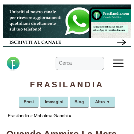
Vai
al
contenuto
Ricerca
M
per:
FRASILANDIA
Frasi
Immagini
Blog
Altro ▼
Frasilandia
»
Mahatma Gandhi
»