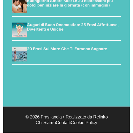
Buongiorno Amore Mio! Le 20 espressioni più
dolci per iniziare la giornata (con immagini)
Auguri di Buon Onomastico: 25 Frasi Affettuose,
Divertenti e Uniche
20 Frasi Sul Mare Che Ti Faranno Sognare
© 2026 Frasilandia • Realizzato da Relinko
Chi Siamo
Contatti
Cookie Policy