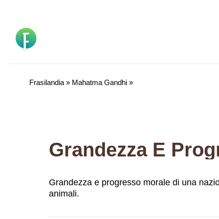
Vai
al
contenuto
Frasilandia
»
Mahatma Gandhi
»
Grandezza e progresso morale di una nazione
animali.