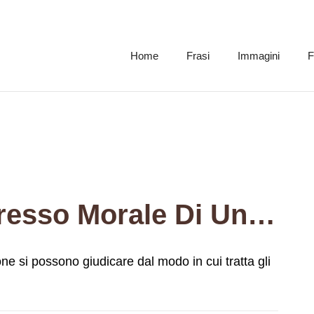
Home
Frasi
Immagini
F
Grandezza E Progresso Morale Di Una Nazione Si Possono Giudicare Dal Modo In Cui Tratta Gli Animali.
 si possono giudicare dal modo in cui tratta gli