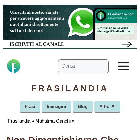
Vai
al
contenuto
Ricerca
M
per:
FRASILANDIA
Frasi
Immagini
Blog
Altro ▼
Frasilandia
»
Mahatma Gandhi
»