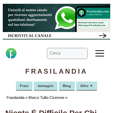
Vai
al
contenuto
Ricerca
M
per:
FRASILANDIA
Frasi
Immagini
Blog
Altro ▼
Frasilandia
»
Marco Tullio Cicerone
»