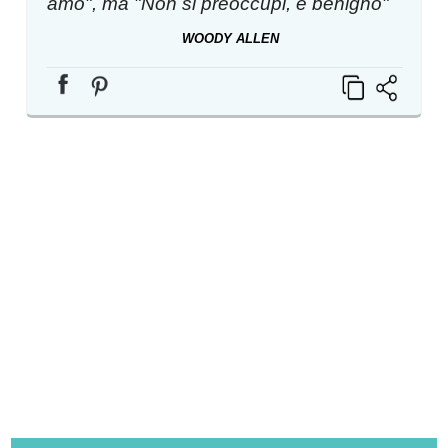
amo", ma "Non si preoccupi, è benigno"
WOODY ALLEN