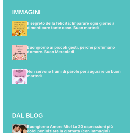
IMMAGINI
Il segreto della felicità: Imparare ogni giorno a
dimenticare tante cose. Buon martedì
Buongiorno ai piccoli gesti, perché profumano
d’amore. Buon Mercoledì
Non servono fiumi di parole per augurare un buon
martedì
DAL BLOG
Buongiorno Amore Mio! Le 20 espressioni più
dolci per iniziare la giornata (con immagini)