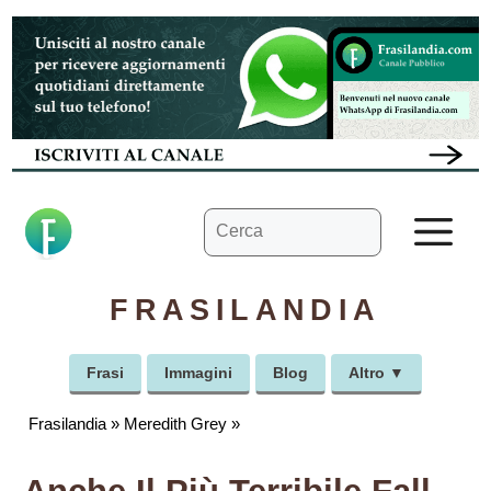
Vai
al
contenuto
Ricerca
M
per:
FRASILANDIA
Frasi
Immagini
Blog
Altro ▼
Frasilandia
»
Meredith Grey
»