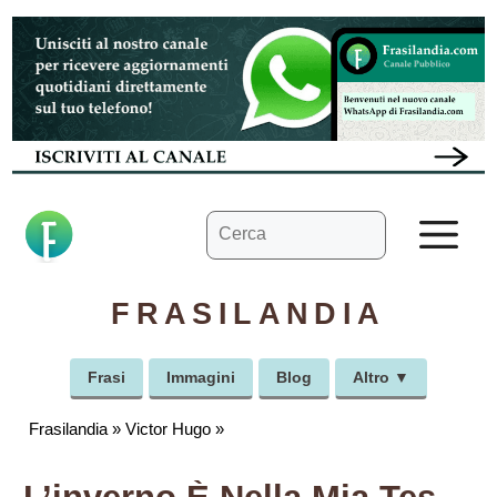
Vai
al
contenuto
Ricerca
M
per:
FRASILANDIA
Frasi
Immagini
Blog
Altro ▼
Frasilandia
»
Victor Hugo
»