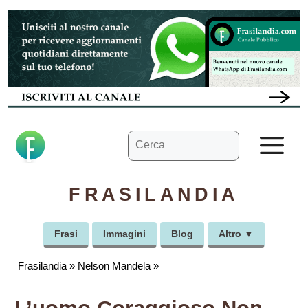
Vai
al
contenuto
Ricerca
M
per:
FRASILANDIA
Frasi
Immagini
Blog
Altro ▼
Frasilandia
»
Nelson Mandela
»