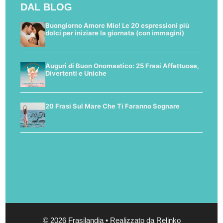
DAL BLOG
Buongiorno Amore Mio! Le 20 espressioni più
dolci per iniziare la giornata (con immagini)
Auguri di Buon Onomastico: 25 Frasi Affettuose,
Divertenti e Uniche
20 Frasi Sul Mare Che Ti Faranno Sognare
© 2026 Frasilandia • Realizzato da Relinko