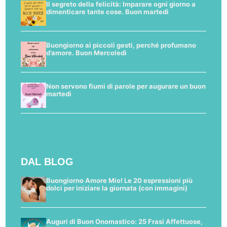
Il segreto della felicità: Imparare ogni giorno a
dimenticare tante cose. Buon martedì
Buongiorno ai piccoli gesti, perché profumano
d’amore. Buon Mercoledì
Non servono fiumi di parole per augurare un buon
martedì
DAL BLOG
Buongiorno Amore Mio! Le 20 espressioni più
dolci per iniziare la giornata (con immagini)
Auguri di Buon Onomastico: 25 Frasi Affettuose,