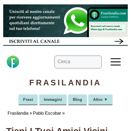
Vai
al
contenuto
Ricerca
M
per:
FRASILANDIA
Frasi
Immagini
Blog
Altro ▼
Frasilandia
»
Pablo Escobar
»