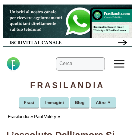
Vai
al
contenuto
Ricerca
M
per:
FRASILANDIA
Frasi
Immagini
Blog
Altro ▼
Frasilandia
»
Paul Valéry
»