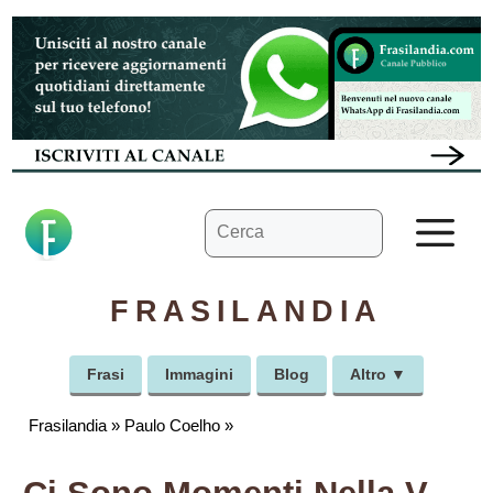
Vai
al
contenuto
Ricerca
M
per:
FRASILANDIA
Frasi
Immagini
Blog
Altro ▼
Frasilandia
»
Paulo Coelho
»