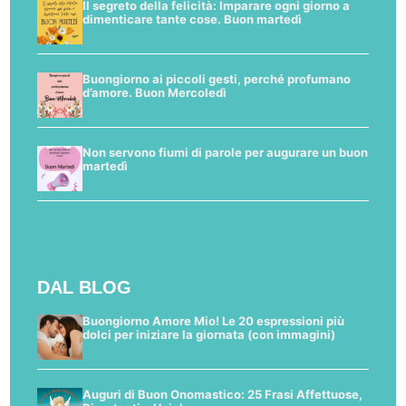
Il segreto della felicità: Imparare ogni giorno a
dimenticare tante cose. Buon martedì
Buongiorno ai piccoli gesti, perché profumano
d’amore. Buon Mercoledì
Non servono fiumi di parole per augurare un buon
martedì
DAL BLOG
Buongiorno Amore Mio! Le 20 espressioni più
dolci per iniziare la giornata (con immagini)
Auguri di Buon Onomastico: 25 Frasi Affettuose,