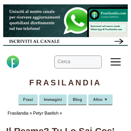
Vai
al
contenuto
Ricerca
M
per:
FRASILANDIA
Frasi
Immagini
Blog
Altro ▼
Frasilandia
»
Petyr Baelish
»