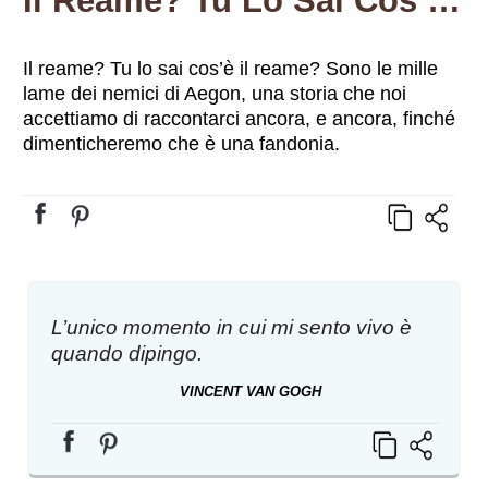
Il Reame? Tu Lo Sai Cos’è Il Reame? Sono Le Mille Lame Dei Nemici Di Aegon, Una Storia Che Noi Accettiamo Di Raccontarci Ancora, E Ancora, Finché Dimenticheremo Che È Una Fandonia.
Il reame? Tu lo sai cos’è il reame? Sono le mille
lame dei nemici di Aegon, una storia che noi
accettiamo di raccontarci ancora, e ancora, finché
dimenticheremo che è una fandonia.
L’unico momento in cui mi sento vivo è
quando dipingo.
VINCENT VAN GOGH