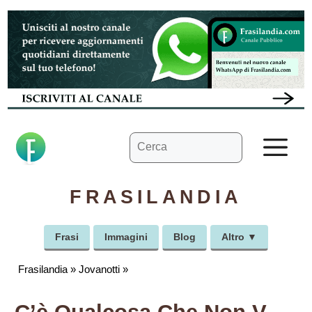
Vai
al
contenuto
Ricerca
M
per:
FRASILANDIA
Frasi
Immagini
Blog
Altro ▼
Frasilandia
»
Jovanotti
»