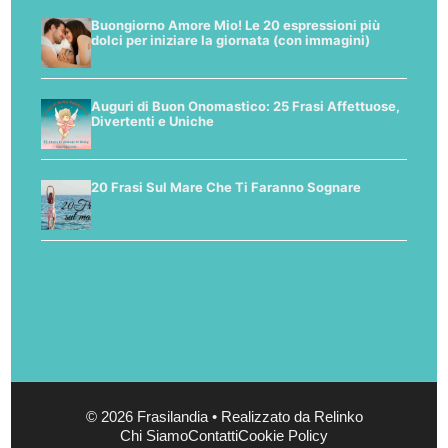
Buongiorno Amore Mio! Le 20 espressioni più
dolci per iniziare la giornata (con immagini)
Auguri di Buon Onomastico: 25 Frasi Affettuose,
Divertenti e Uniche
20 Frasi Sul Mare Che Ti Faranno Sognare
© 2026 Frasilandia • Realizzato da Relinko
Chi Siamo
Contatti
Cookie Policy