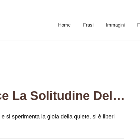
Home
Frasi
Immagini
F
Quando Si Conosce La Solitudine Del Silenzio E Si Sperimenta La Gioia Della Quiete, Si È Liberi Dalla Paura.
 si sperimenta la gioia della quiete, si è liberi