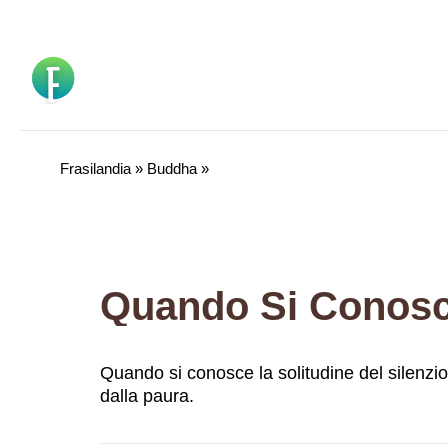
Vai
al
contenuto
Frasilandia
»
Buddha
»
Quando si conosce la solitudine del silenzio e
dalla paura.