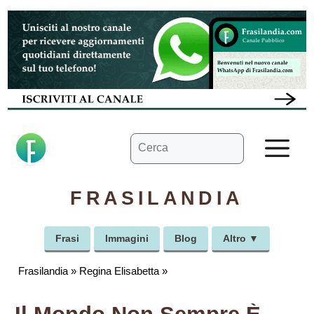
Vai
al
contenuto
Ricerca
M
per:
FRASILANDIA
Frasi
Immagini
Blog
Altro ▼
Frasilandia
»
Regina Elisabetta
»