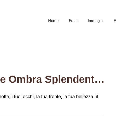
Home
Frasi
Immagini
F
Io Ti Vedo, Te Dolce Ombra Splendente Della Notte, I Tuoi Occhi, La Tua Fronte, La Tua Bellezza, Il Tuo Sorriso.
te, i tuoi occhi, la tua fronte, la tua bellezza, il