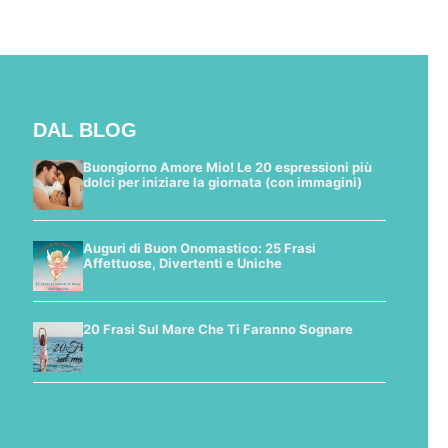
DAL BLOG
Buongiorno Amore Mio! Le 20 espressioni più
dolci per iniziare la giornata (con immagini)
Auguri di Buon Onomastico: 25 Frasi
Affettuose, Divertenti e Uniche
20 Frasi Sul Mare Che Ti Faranno Sognare