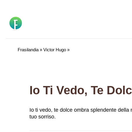
Vai
al
contenuto
Frasilandia
»
Victor Hugo
»
Io ti vedo, te dolce ombra splendente della not
tuo sorriso.