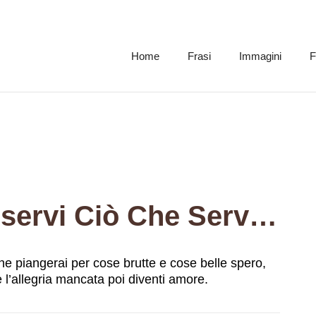
Home
Frasi
Immagini
F
E Che La Vita Ti Riservi Ciò Che Serve Spero, Che Piangerai Per Cose Brutte E Cose Belle Spero, Senza Rancore Che Le Tue Paure Siano Cure E L’allegria Mancata Poi Diventi Amore.
 che piangerai per cose brutte e cose belle spero,
 l’allegria mancata poi diventi amore.