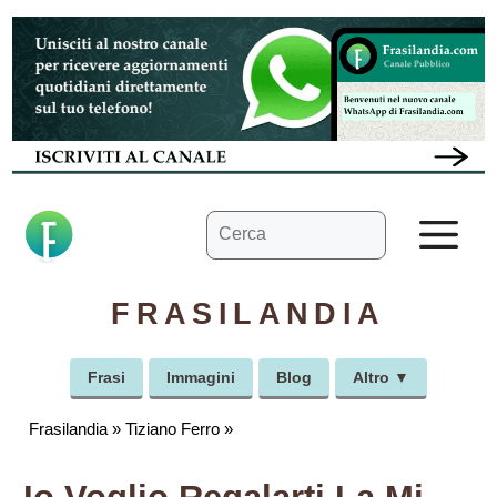
Vai
al
contenuto
Ricerca
M
per:
FRASILANDIA
Frasi
Immagini
Blog
Altro ▼
Frasilandia
»
Tiziano Ferro
»