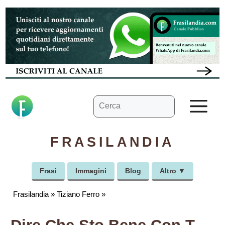
Vai
al
contenuto
Ricerca
M
per:
FRASILANDIA
Frasi
Immagini
Blog
Altro ▼
Frasilandia
»
Tiziano Ferro
»