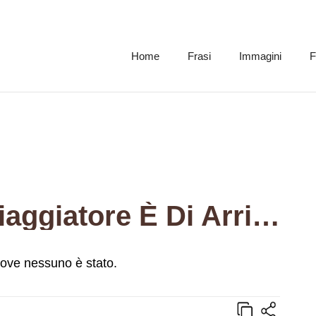
Home
Frasi
Immagini
F
Il Sogno Di Ogni Viaggiatore È Di Arrivare Là Dove Nessuno È Stato.
 dove nessuno è stato.