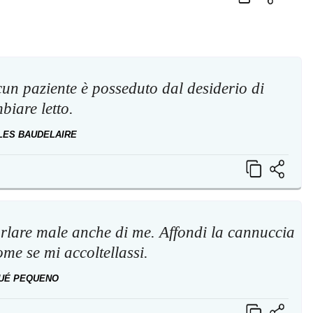
cun paziente è posseduto dal desiderio di
biare letto.
LES BAUDELAIRE
arlare male anche di me. Affondi la cannuccia
ome se mi accoltellassi.
UÉ PEQUENO