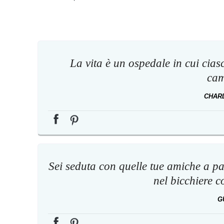
La vita è un ospedale in cui cias
cam
CHAR
Sei seduta con quelle tue amiche a p
nel bicchiere c
G