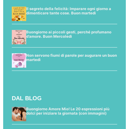
Il segreto della felicità: Imparare ogni giorno a
dimenticare tante cose. Buon martedì
Buongiorno ai piccoli gesti, perché profumano
d’amore. Buon Mercoledì
Non servono fiumi di parole per augurare un buon
martedì
DAL BLOG
Buongiorno Amore Mio! Le 20 espressioni più
dolci per iniziare la giornata (con immagini)