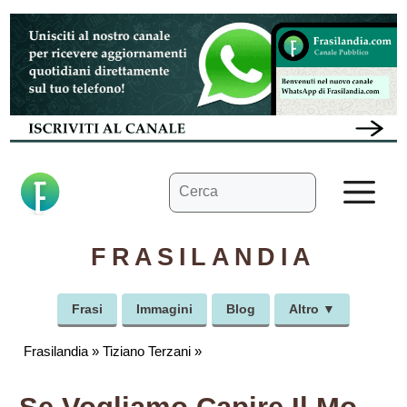
Vai
al
contenuto
Ricerca
M
per:
FRASILANDIA
Frasi
Immagini
Blog
Altro ▼
Frasilandia
»
Tiziano Terzani
»