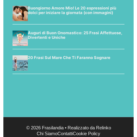
Buongiorno Amore Mio! Le 20 espressioni più
dolci per iniziare la giornata (con immagini)
Auguri di Buon Onomastico: 25 Frasi Affettuose,
Divertenti e Uniche
20 Frasi Sul Mare Che Ti Faranno Sognare
© 2026 Frasilandia • Realizzato da Relinko
Chi Siamo
Contatti
Cookie Policy