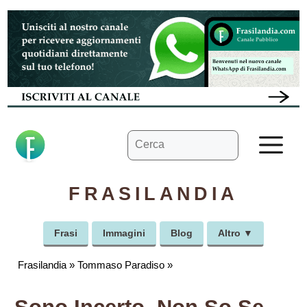
Vai
al
contenuto
Ricerca
M
per:
FRASILANDIA
Frasi
Immagini
Blog
Altro ▼
Frasilandia
»
Tommaso Paradiso
»