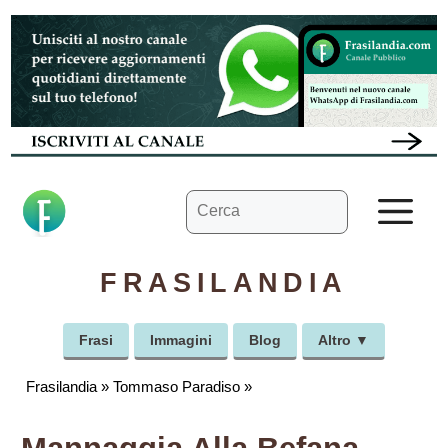
Vai
al
contenuto
Ricerca
M
per:
FRASILANDIA
Frasi
Immagini
Blog
Altro ▼
Frasilandia
»
Tommaso Paradiso
»