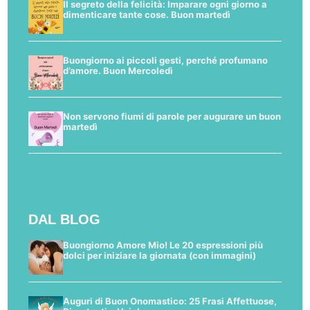
Il segreto della felicità: Imparare ogni giorno a
dimenticare tante cose. Buon martedì
Buongiorno ai piccoli gesti, perché profumano
d’amore. Buon Mercoledì
Non servono fiumi di parole per augurare un buon
martedì
DAL BLOG
Buongiorno Amore Mio! Le 20 espressioni più
dolci per iniziare la giornata (con immagini)
Auguri di Buon Onomastico: 25 Frasi Affettuose,