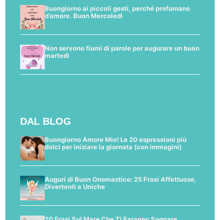
Buongiorno ai piccoli gesti, perché profumano
d’amore. Buon Mercoledì
Non servono fiumi di parole per augurare un buon
martedì
DAL BLOG
Buongiorno Amore Mio! Le 20 espressioni più
dolci per iniziare la giornata (con immagini)
Auguri di Buon Onomastico: 25 Frasi Affettuose,
Divertenti e Uniche
20 Frasi Sul Mare Che Ti Faranno Sognare