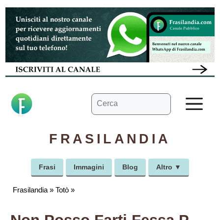
Vai
al
contenuto
Ricerca
M
per:
FRASILANDIA
Frasi
Immagini
Blog
Altro ▼
Frasilandia
»
Totò
»