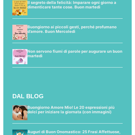
Il segreto della felicità: Imparare ogni giorno a
dimenticare tante cose. Buon martedì
Buongiorno ai piccoli gesti, perché profumano
d’amore. Buon Mercoledì
Non servono fiumi di parole per augurare un buon
martedì
DAL BLOG
Buongiorno Amore Mio! Le 20 espressioni più
dolci per iniziare la giornata (con immagini)
Auguri di Buon Onomastico: 25 Frasi Affettuose,