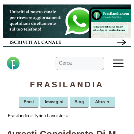
Vai
al
contenuto
Ricerca
M
per:
FRASILANDIA
Frasi
Immagini
Blog
Altro ▼
Frasilandia
»
Tyrion Lannister
»