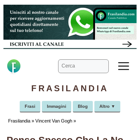
Vai
al
contenuto
Ricerca
M
per:
FRASILANDIA
Frasi
Immagini
Blog
Altro ▼
Frasilandia
»
Vincent Van Gogh
»