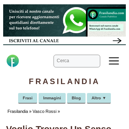
Vai
al
contenuto
Ricerca
M
per:
FRASILANDIA
Frasi
Immagini
Blog
Altro ▼
Frasilandia
»
Vasco Rossi
»