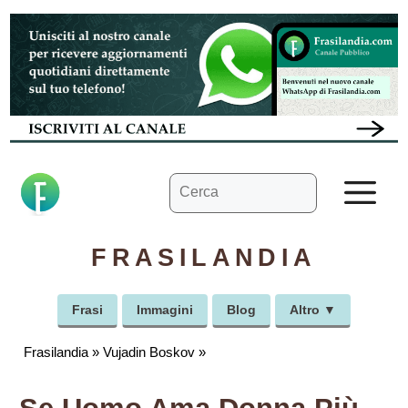
Vai
al
contenuto
Ricerca
M
per:
FRASILANDIA
Frasi
Immagini
Blog
Altro ▼
Frasilandia
»
Vujadin Boskov
»