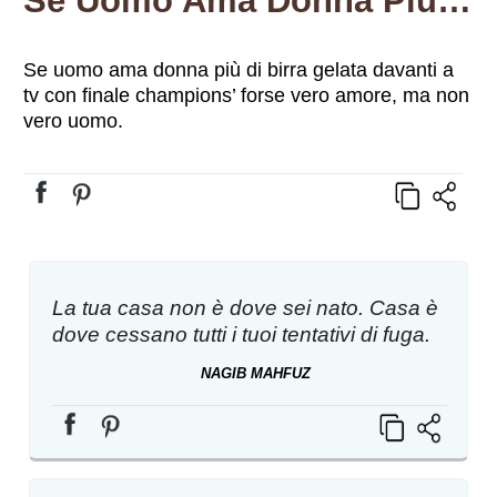
Se Uomo Ama Donna Più Di Birra Gelata Davanti A Tv Con Finale Champions’ Forse Vero Amore, Ma Non Vero Uomo.
Se uomo ama donna più di birra gelata davanti a
tv con finale champions’ forse vero amore, ma non
vero uomo.
La tua casa non è dove sei nato. Casa è
dove cessano tutti i tuoi tentativi di fuga.
NAGIB MAHFUZ