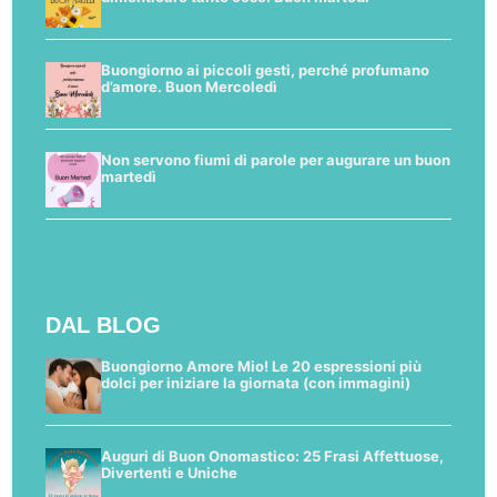
Buongiorno ai piccoli gesti, perché profumano
d’amore. Buon Mercoledì
Non servono fiumi di parole per augurare un buon
martedì
DAL BLOG
Buongiorno Amore Mio! Le 20 espressioni più
dolci per iniziare la giornata (con immagini)
Auguri di Buon Onomastico: 25 Frasi Affettuose,
Divertenti e Uniche