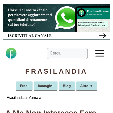
Vai
al
contenuto
Ricerca
M
per:
FRASILANDIA
Frasi
Immagini
Blog
Altro ▼
Frasilandia
»
Yama
»