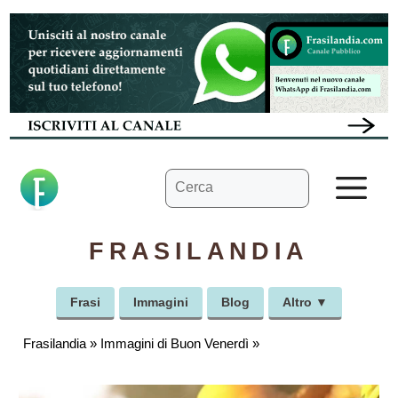
Vai
al
contenuto
Ricerca
M
per:
FRASILANDIA
Frasi
Immagini
Blog
Altro ▼
Frasilandia
»
Immagini di Buon Venerdì
»