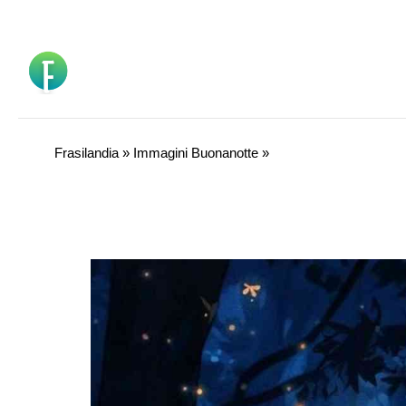
Vai
al
contenuto
Frasilandia
»
Immagini Buonanotte
»