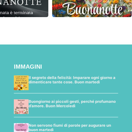
IMMAGINI
Il segreto della felicità: Imparare ogni giorno a
dimenticare tante cose. Buon martedì
Buongiorno ai piccoli gesti, perché profumano
d’amore. Buon Mercoledì
Non servono fiumi di parole per augurare un
buon martedì