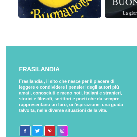
FRASILANDIA
Frasilandia , il sito che nasce per il piacere di
leggere e condividere i pensieri degli autori più
amati, conosciuti e meno noti. Italiani e stranieri,
storici e filosofi, scrittori e poeti che da sempre
rappresentano un faro, un’ispirazione, una guida
talvolta, nelle diverse situazioni della vita.