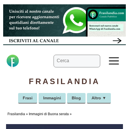
Vai
al
contenuto
Ricerca
M
per:
FRASILANDIA
Frasi
Immagini
Blog
Altro ▼
Frasilandia
»
Immagini di Buona serata
»