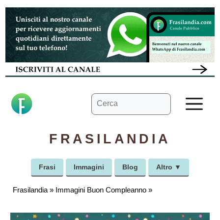
Vai
al
contenuto
Ricerca
M
per:
FRASILANDIA
Frasi
Immagini
Blog
Altro ▼
Frasilandia
»
Immagini Buon Compleanno
»