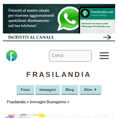
Vai
al
contenuto
Ricerca
M
per:
FRASILANDIA
Frasi
Immagini
Blog
Altro ▼
Frasilandia
»
Immagini Buongiorno
»