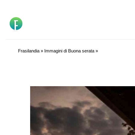
Vai
al
contenuto
Frasilandia
»
Immagini di Buona serata
»