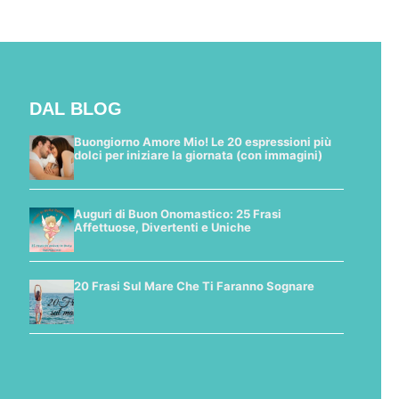
DAL BLOG
Buongiorno Amore Mio! Le 20 espressioni più
dolci per iniziare la giornata (con immagini)
Auguri di Buon Onomastico: 25 Frasi
Affettuose, Divertenti e Uniche
20 Frasi Sul Mare Che Ti Faranno Sognare