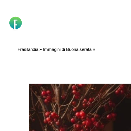
Vai
al
contenuto
Frasilandia
»
Immagini di Buona serata
»