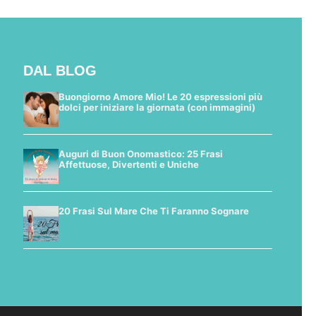
DAL BLOG
Buongiorno Amore Mio! Le 20 espressioni più
dolci per iniziare la giornata (con immagini)
Auguri di Buon Onomastico: 25 Frasi
Affettuose, Divertenti e Uniche
20 Frasi Sul Mare Che Ti Faranno Sognare