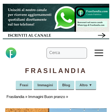
Vai
al
contenuto
Ricerca
M
per:
FRASILANDIA
Frasi
Immagini
Blog
Altro ▼
Frasilandia
»
Immagini Buon pranzo
»