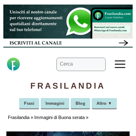
Vai
al
contenuto
Ricerca
M
per:
FRASILANDIA
Frasi
Immagini
Blog
Altro ▼
Frasilandia
»
Immagini di Buona serata
»